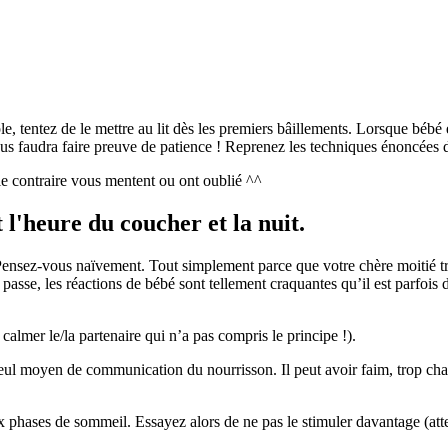
 tentez de le mettre au lit dès les premiers bâillements. Lorsque bébé est
ous faudra faire preuve de patience ! Reprenez les techniques énoncées da
le contraire vous mentent ou ont oublié ^^
 l'heure du coucher et la nuit.
 Pensez-vous naïvement. Tout simplement parce que votre chère moitié t
 passe, les réactions de bébé sont tellement craquantes qu’il est parfois 
calmer le/la partenaire qui n’a pas compris le principe !).
 seul moyen de communication du nourrisson. Il peut avoir faim, trop chau
x phases de sommeil. Essayez alors de ne pas le stimuler davantage (atte