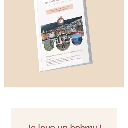
Je loue un bohmy !