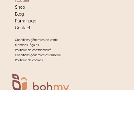
Accueil
Shop
Blog
Parrainage
Contact
Conditions générales de vente
Mentions légales
Politique de confidentialité
Conditions générales d’utilisation
Politique de cookies
@b.o.h.m.y
Designed by Bohmy
& Bertille Studio Biarritz
© 2022